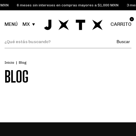
0 MXN
6 meses sin intereses en compras mayores a $1,000 MXN
3 mes
0
MENÚ
MX
CARRITO
Buscar
Inicio
|
Blog
BLOG